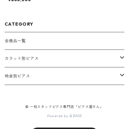
アス・プラチ
ナ・ダイヤモン
ド合計２.０カ
ラット
CATEGORY
全商品一覧
カラット別ピアス
合計０.１０カラット
地金別ピアス
合計０.２０カラット
プラチナ
© 一粒スタッドピアス専門店「ピアス屋さん」
合計０.３０カラット
K18ゴールド
Powered by
合計０.４０カラット
K18ピンクゴールド